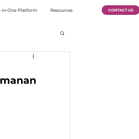
l-in-One Platform
Resources
CONTACT US
amanan