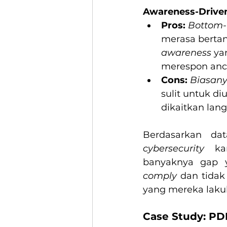
Awareness-Driven
Pros:
Bottom-
merasa berta
awareness
 ya
merespon an
Cons:
Biasan
sulit untuk di
dikaitkan lan
Berdasarkan da
cybersecurity
 ka
comply
 dan tidak
yang mereka laku
Case Study: P