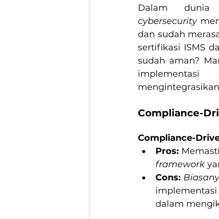
cybersecurity
 menj
dan sudah merasa
sertifikasi ISMS 
sudah aman? Mari
implementasi 
mengintegrasikan 
Compliance-Dri
Compliance-Drive
Pros:
 Memasti
framework
 ya
Cons:
Biasan
implementasi 
dalam mengiku