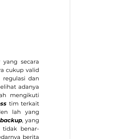
 yang secara 
 cukup valid 
regulasi dan 
standar umum seperti ISO 27001. Meskipun demikian, kita bisa melihat adanya 
h mengikuti 
ss
 tim terkait 
en lah yang 
 
backup
, yang 
, tidak benar-
arnya berita 