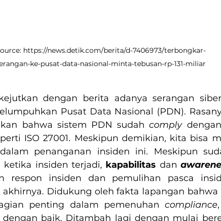
ource: https://news.detik.com/berita/d-7406973/terbongkar-
erangan-ke-pusat-data-nasional-minta-tebusan-rp-131-miliar
ikejutkan dengan berita adanya serangan siber
melumpuhkan Pusat Data Nasional (PDN). Rasanya
sikan bahwa sistem PDN sudah 
comply
 dengan 
dalam penanganan insiden ini. Meskipun suda
ketika insiden terjadi, 
kapabilitas
 dan 
awarene
 respon insiden dan pemulihan pasca insid
 akhirnya. Didukung oleh fakta lapangan bahwa
bagian penting dalam pemenuhan 
compliance
 dengan baik. Ditambah lagi dengan mulai bered