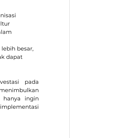
isasi 
tur 
alam 
lebih besar, 
ak dapat 
, 66% dari perusahaan berinvestasi pada 
enimbulkan 
banyaknya gap yang muncul dari keadaan perusahaan yang hanya ingin 
 implementasi 