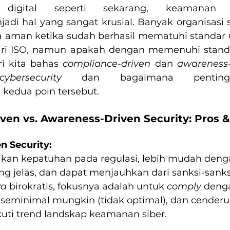
adi hal yang sangat krusial. Banyak organisasi se
 aman ketika sudah berhasil mematuhi standar 
dari ISO, namun apakah dengan memenuhi standar
 kita bahas 
compliance-driven 
dan 
awareness-
cybersecurity
 dan bagaimana pentingn
kedua poin tersebut.
ven vs. Awareness-Driven Security: Pros 
n Security:
kan kepatuhan pada regulasi, lebih mudah deng
ng jelas, dan dapat menjauhkan dari sanksi-sanks
ya
 birokratis, fokusnya adalah untuk 
comply 
deng
seminimal mungkin (tidak optimal), dan cender
ti trend landskap keamanan siber.