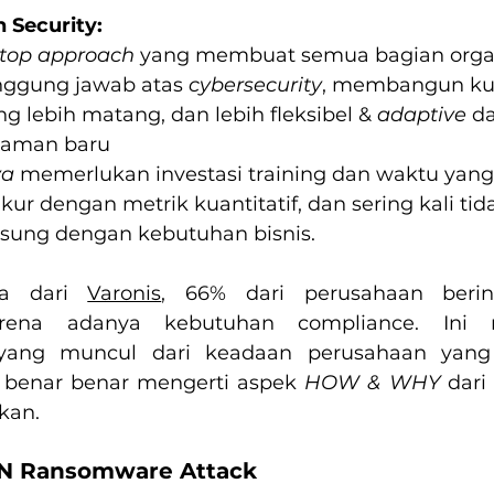
 Security:
top approach
 yang membuat semua bagian organ
nggung jawab atas 
cybersecurity
, membangun kul
ng lebih matang, dan lebih fleksibel & 
adaptive 
d
caman baru
ya
 memerlukan investasi training dan waktu yang 
ukur dengan metrik kuantitatif, dan sering kali tid
gsung dengan kebutuhan bisnis.
ta dari 
Varonis
rena adanya kebutuhan compliance. Ini m
 benar benar mengerti aspek 
HOW & WHY 
dari
kan.
DN Ransomware Attack