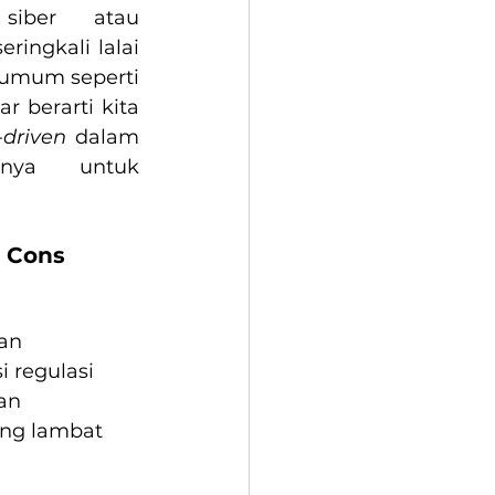
Dalam dunia digital seperti sekarang, keamanan siber atau 
ringkali lalai 
umum seperti 
 berarti kita 
driven
 dalam 
ya untuk 
& Cons
an 
i regulasi
an 
ung lambat 